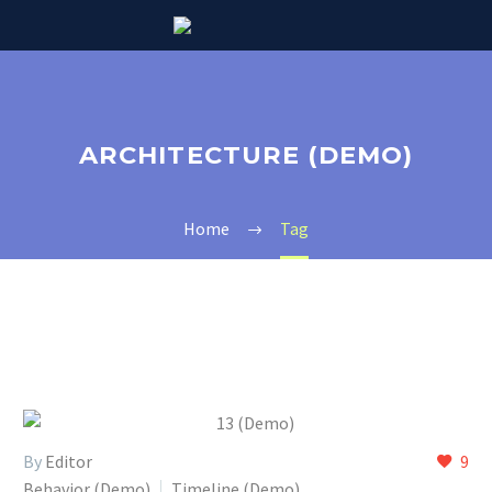
ARCHITECTURE (DEMO)
Home
Tag
By
Editor
9
Behavior (Demo)
Timeline (Demo)